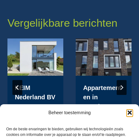
Vergelijkbare berichten
KEIM
Appartement
Nederland BV
en in
Groningen
maart 19, 2020
Beheer toestemming
juni 26, 2017
Om de beste ervaringen te bieden, gebruiken wij technologieën zoals
cookies om informatie over je apparaat op te slaan en/of te raadplegen.