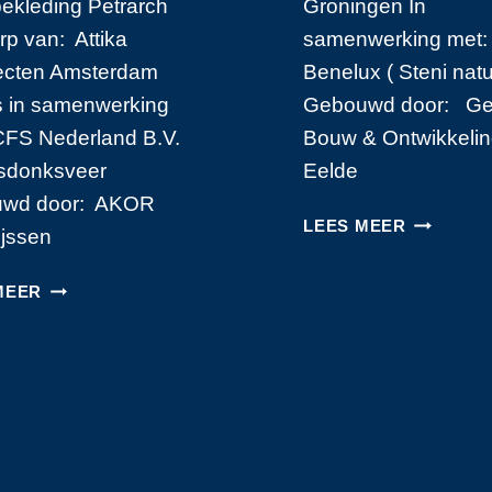
ekleding Petrarch
Groningen In
p van: Attika
samenwerking met:
tecten Amsterdam
Benelux ( Steni natu
s in samenwerking
Gebouwd door: G
CFS Nederland B.V.
Bouw & Ontwikkeli
donksveer
Eelde
wd door: AKOR
APPARTE
LEES MEER
ijssen
IN
GRONIN
HONDSRUGTOREN
MEER
IN
EMMEN