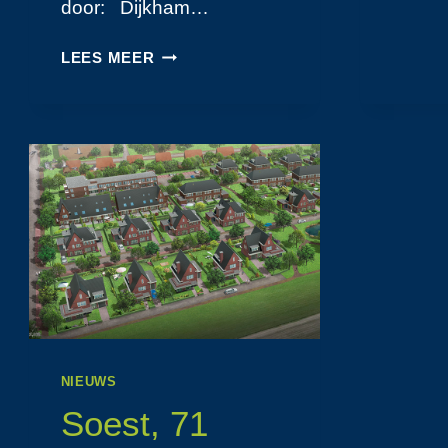
door: Dijkham…
PORTA
LEES MEER
FUTURUM
IN
KAMPEN
NIEUWS
Soest, 71