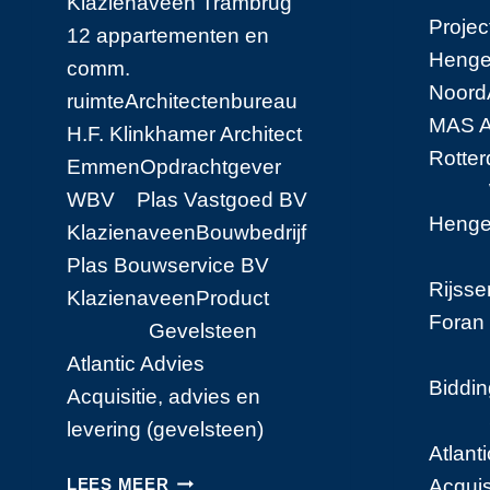
Klazienaveen Trambrug
Pr
12 appartementen en
Hengel
comm.
Noord
ruimteArchitectenbureau
MAS A
H.F. Klinkhamer Architect
Rott
EmmenOpdrachtgever
Wel
WBV Plas Vastgoed BV
Henge
KlazienaveenBouwbedrijf
Ter 
Plas Bouwservice BV
Rij
KlazienaveenProduct
Foran
Gevelsteen
SG
Atlantic Advies
Bidd
Acquisitie, advies en
Sten
levering (gevelsteen)
Atlan
TRAMBRUG
LEES MEER
Acquis