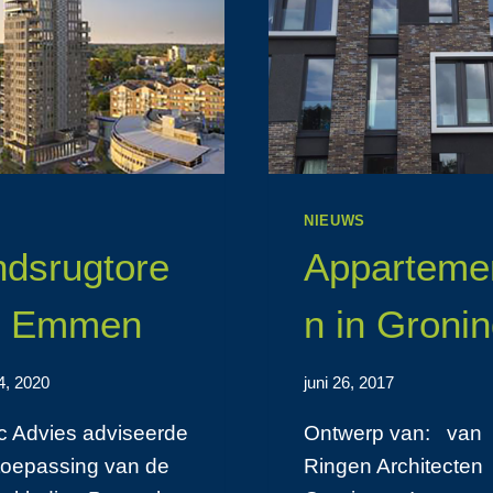
S
NIEUWS
dsrugtore
Apparteme
n Emmen
n in Groni
 4, 2020
juni 26, 2017
ic Advies adviseerde
Ontwerp van: van
 toepassing van de
Ringen Architecten