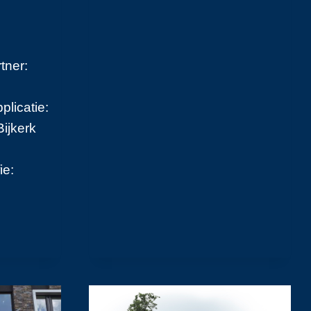
tner:
licatie:
ijkerk
ie:
EDE