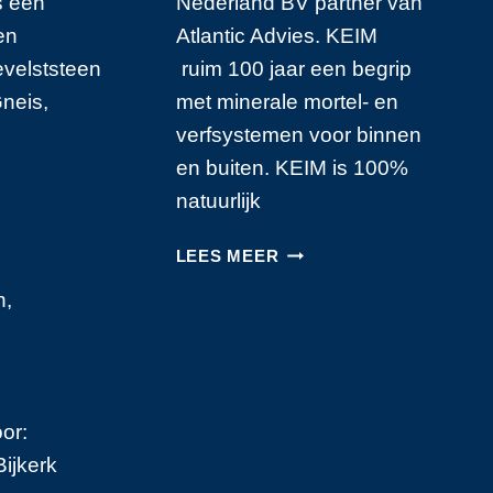
es een
Nederland BV partner van
en
Atlantic Advies. KEIM
velststeen
ruim 100 jaar een begrip
Gneis,
met minerale mortel- en
verfsystemen voor binnen
en buiten. KEIM is 100%
natuurlijk
KEIM
LEES MEER
NEDERLAND
n,
BV
or:
ijkerk