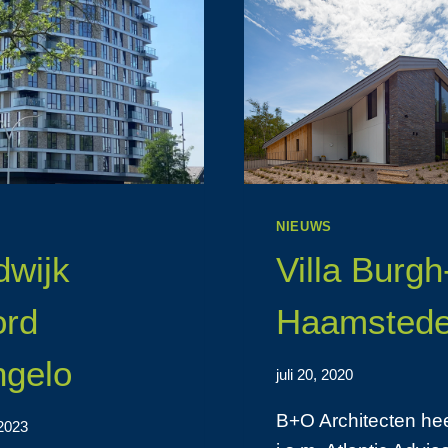
S
NIEUWS
dwijk
Villa Burgh
ord
Haamsted
gelo
juli 20, 2020
B+O Architecten hee
 2023