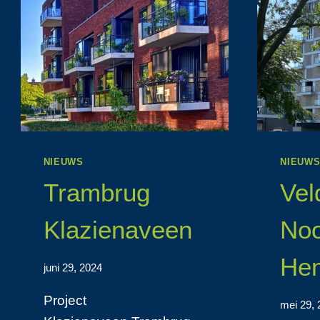
NIEUWS
NIEUW
Trambrug
Vel
Klazienaveen
No
Hen
juni 29, 2024
Project
mei 29,