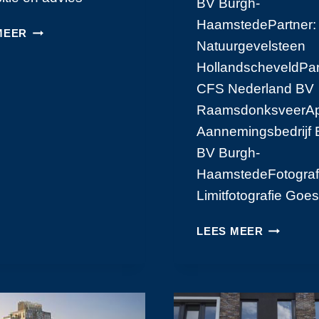
BV Burgh-
HaamstedePartner:
VELDWIJK
MEER
Natuurgevelsteen
NOORD
HENGELO
HollandscheveldPar
CFS Nederland BV
RaamsdonksveerApp
Aannemingsbedrijf B
BV Burgh-
HaamstedeFotograf
Limitfotografie Goes
VILLA
LEES MEER
BURGH-
HAAMST