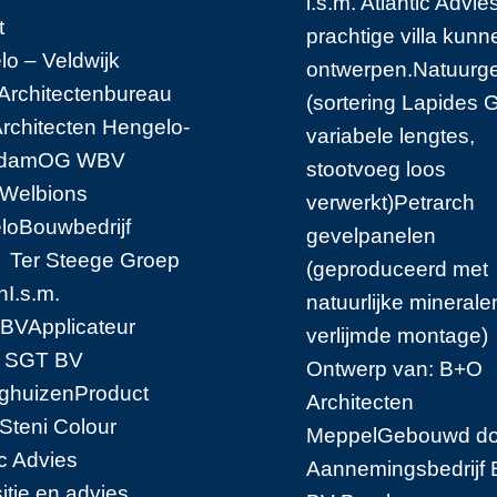
i.s.m. Atlantic Advi
oject
prachtige villa kunn
o – Veldwijk
ontwerpen.Natuurge
Architectenbureau
(sortering Lapides 
rchitecten Hengelo-
variabele lengtes,
erdamOG WBV
stootvoeg loos
bions
verwerkt)Petrarch
loBouwbedrijf
gevelpanelen
Steege Groep
(geproduceerd met
ssenI.s.m.
natuurlijke minerale
 BVApplicateur
verlijmde montage)
T BV
Ontwerp van: B+O
inghuizenProduct
Architecten
i Colour
MeppelGebouwd do
tic Advies
Aannemingsbedrijf B
itie en advies