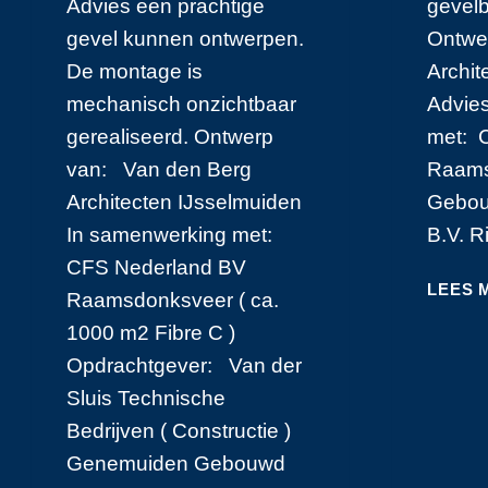
Advies een prachtige
gevelb
gevel kunnen ontwerpen.
Ontwer
De montage is
Archi
mechanisch onzichtbaar
Advie
gerealiseerd. Ontwerp
met: 
van: Van den Berg
Raams
Architecten IJsselmuiden
Gebou
In samenwerking met:
B.V. R
CFS Nederland BV
LEES 
Raamsdonksveer ( ca.
1000 m2 Fibre C )
Opdrachtgever: Van der
Sluis Technische
Bedrijven ( Constructie )
Genemuiden Gebouwd