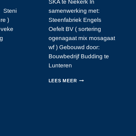
SKA te Niekerk In
 Steni
samenwerking met:
re )
Steenfabriek Engels
eveke
Oefelt BV ( sortering
ng
ogenagaat mix mosagaat
wf ) Gebouwd door:
Bouwbedrijf Budding te
MENTEN
Lunteren
GEN
VILLA
LEES MEER
IN
HILVERSUM